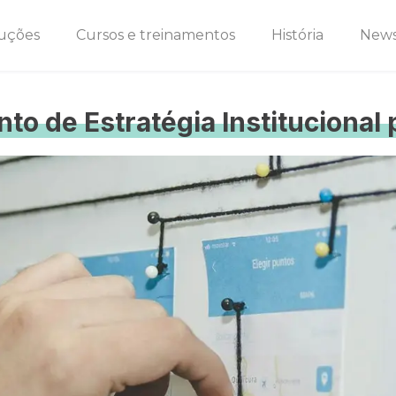
uções
Cursos e treinamentos
História
New
to de Estratégia Institucional