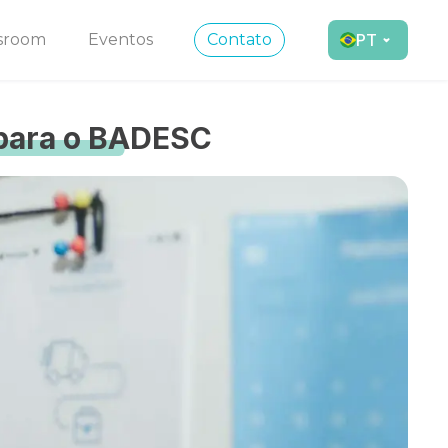
sroom
Eventos
Contato
PT
 para o BADESC