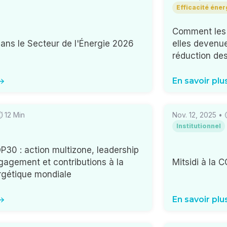
Efficacité éne
Comment les n
ns le Secteur de l'Énergie 2026
elles devenu
réduction des
En savoir plu
⏱
12
Min
Nov. 12, 2025
•
Institutionnel
OP30 : action multizone, leadership
gagement et contributions à la
Mitsidi à la 
ergétique mondiale
En savoir plu