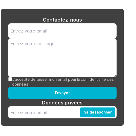
Contactez-nous
J'accepte de laisser mon email pour la confidentialité des
données
Envoyer
Données privées
Se désabonner