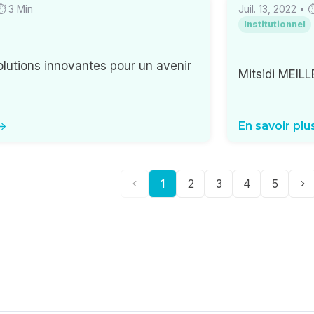
 ⏱
3
Min
Juil. 13, 2022
• 
Institutionnel
solutions innovantes pour un avenir
Mitsidi MEI
En savoir plu
1
2
3
4
5