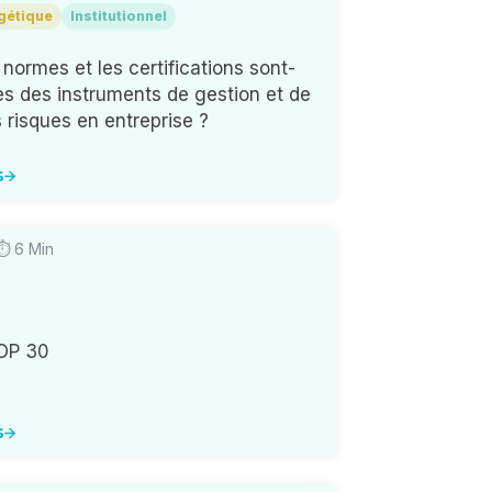
rgétique
Institutionnel
ormes et les certifications sont-
es des instruments de gestion et de
 risques en entreprise ?
s
 ⏱
6
Min
COP 30
s