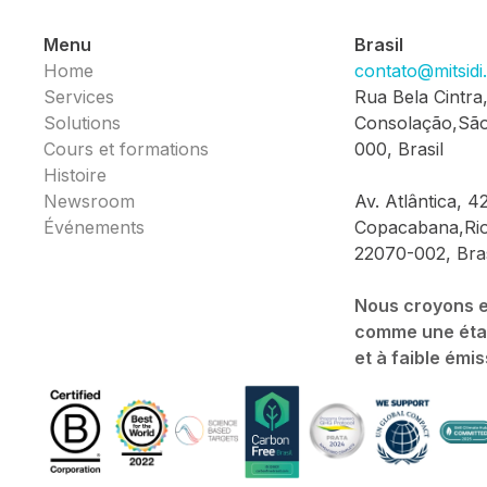
Menu
Brasil
Home
contato@mitsid
Services
Rua Bela Cintra
Solutions
Consolação,São
Cours et formations
000, Brasil
Histoire
Newsroom
Av. Atlântica, 4
Événements
Copacabana,Rio
22070-002, Bras
Nous croyons en
comme une étape
et à faible émi