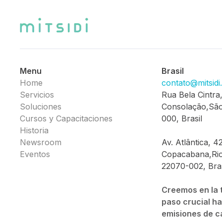
Menu
Brasil
Home
contato@mitsid
Servicios
Rua Bela Cintra
Soluciones
Consolação,São
Cursos y Capacitaciones
000, Brasil
Historia
Newsroom
Av. Atlântica, 4
Eventos
Copacabana,Rio
22070-002, Bras
Creemos en la 
paso crucial ha
emisiones de c